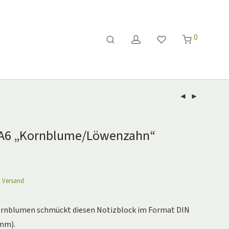
0
 A6 „Kornblume/Löwenzahn“
.
Versand
rnblumen schmückt diesen Notizblock im Format DIN
 mm).