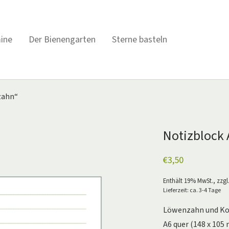
ine
Der Bienengarten
Sterne basteln
zahn“
Notizblock
€
3,50
Enthält 19% MwSt., zzgl
Lieferzeit: ca. 3-4 Tage
Löwenzahn und Ko
A6 quer (148 x 105