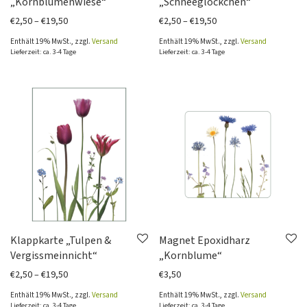
„Kornblumenwiese“
„Schneeglöckchen“
Preisspanne: €2,50 bis €19,50
Preisspanne: €2,50 bi
€
2,50
–
€
19,50
€
2,50
–
€
19,50
Enthält 19% MwSt., zzgl.
Versand
Enthält 19% MwSt., zzgl.
Versand
Lieferzeit: ca. 3-4 Tage
Lieferzeit: ca. 3-4 Tage
Klappkarte „Tulpen &
Magnet Epoxidharz
Vergissmeinnicht“
„Kornblume“
Preisspanne: €2,50 bis €19,50
€
2,50
–
€
19,50
€
3,50
Enthält 19% MwSt., zzgl.
Versand
Enthält 19% MwSt., zzgl.
Versand
Lieferzeit: ca. 3-4 Tage
Lieferzeit: ca. 3-4 Tage