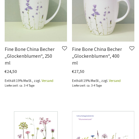
Fine Bone China Becher
Fine Bone China Becher
„Glockenblumen“, 250
„Glockenblumen“, 400
ml
ml
€
24,50
€
27,50
Enthält 19% MwSt., zzgl.
Versand
Enthält 19% MwSt., zzgl.
Versand
Lieferzeit: ca. 3-4 Tage
Lieferzeit: ca. 3-4 Tage