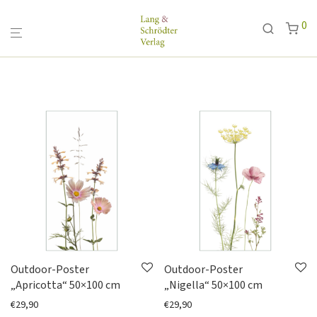
0
Alle
NEU
ANGEBOTE
Karten
Postkarten
Minikarten
Klappkarten
Papeterie
Outdoor-Poster
Outdoor-Poster
„Apricotta“ 50×100 cm
„Nigella“ 50×100 cm
Porzellan
€
29,90
€
29,90
Fine Bone China