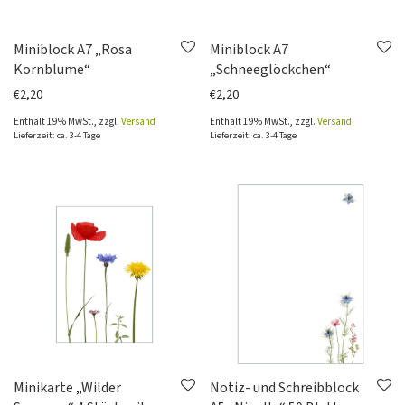
Miniblock A7 „Rosa
Miniblock A7
Kornblume“
„Schneeglöckchen“
€
2,20
€
2,20
Enthält 19% MwSt., zzgl.
Versand
Enthält 19% MwSt., zzgl.
Versand
Lieferzeit: ca. 3-4 Tage
Lieferzeit: ca. 3-4 Tage
Minikarte „Wilder
Notiz- und Schreibblock