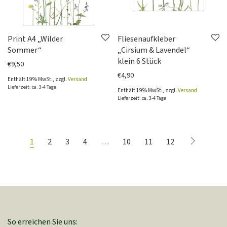
Print A4 „Wilder
Fliesenaufkleber
Sommer“
„Cirsium & Lavendel“
klein 6 Stück
€
9,50
€
4,90
Enthält 19% MwSt., zzgl.
Versand
Lieferzeit: ca. 3-4 Tage
Enthält 19% MwSt., zzgl.
Versand
Lieferzeit: ca. 3-4 Tage
1
2
3
4
…
10
11
12
So erreichen Sie uns: