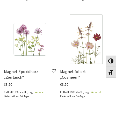
Toggl
Magnet Epoxidharz
Magnet foliert
Toggl
„Zierlauch“
„Cosmeen“
€
3,50
€
3,50
Enthält 19% MwSt., zzgl.
Versand
Enthält 19% MwSt., zzgl.
Versand
Lieferzeit: ca. 3-4 Tage
Lieferzeit: ca. 3-4 Tage