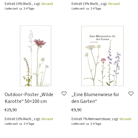
Enthält 19% MwSt., zzgl.
Versand
Enthält 19% MwSt., zzgl.
Versand
Hartporzellan
Lieferzeit: ca. 3-4 Tage
Lieferzeit: ca. 3-4 Tage
Fliesenaufkleber
Sämereien
Pillendöschen
Magnete
Prints & Poster
Kalender & Bücher
Zum Selbermachen
Advent & Weihnachten
Outdoor-Poster „Wilde
„Eine Blumenwiese für
Karotte“ 50×100 cm
den Garten“
€
29,90
€
9,90
Enthält 19% MwSt., zzgl.
Versand
Enthält 7% Mehrwertsteuer, zzgl.
Versand
Lieferzeit: ca. 3-4 Tage
Lieferzeit: ca. 3-4 Tage