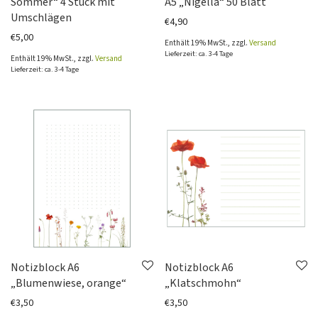
Sommer“ 4 Stück mit
A5 „Nigella“ 50 Blatt
Umschlägen
€
4,90
€
5,00
Enthält 19% MwSt., zzgl.
Versand
Lieferzeit: ca. 3-4 Tage
Enthält 19% MwSt., zzgl.
Versand
Lieferzeit: ca. 3-4 Tage
Notizblock A6
Notizblock A6
„Blumenwiese, orange“
„Klatschmohn“
€
3,50
€
3,50