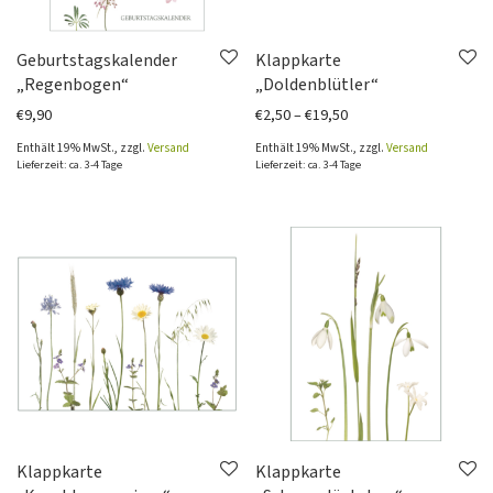
Geburtstagskalender
Klappkarte
„Regenbogen“
„Doldenblütler“
Preisspanne: €2,50 bi
€
9,90
€
2,50
–
€
19,50
Enthält 19% MwSt., zzgl.
Versand
Enthält 19% MwSt., zzgl.
Versand
Lieferzeit: ca. 3-4 Tage
Lieferzeit: ca. 3-4 Tage
Klappkarte
Klappkarte