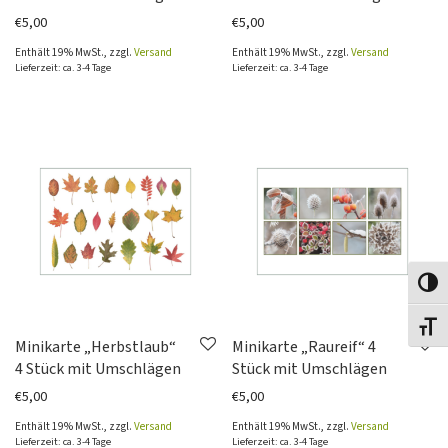
€
5,00
€
5,00
Enthält 19% MwSt., zzgl.
Versand
Enthält 19% MwSt., zzgl.
Versand
Lieferzeit: ca. 3-4 Tage
Lieferzeit: ca. 3-4 Tage
Toggl
Toggl
Minikarte „Herbstlaub“
Minikarte „Raureif“ 4
4 Stück mit Umschlägen
Stück mit Umschlägen
€
5,00
€
5,00
Enthält 19% MwSt., zzgl.
Versand
Enthält 19% MwSt., zzgl.
Versand
Lieferzeit: ca. 3-4 Tage
Lieferzeit: ca. 3-4 Tage