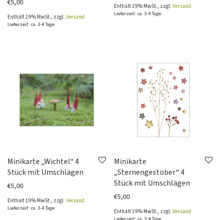
€
5,00
Enthält 19% MwSt., zzgl.
Versand
Hartporzellan
Lieferzeit: ca. 3-4 Tage
Enthält 19% MwSt., zzgl.
Versand
Lieferzeit: ca. 3-4 Tage
Fliesenaufkleber
Sämereien
Pillendöschen
Magnete
Prints & Poster
Kalender & Bücher
Zum Selbermachen
Advent & Weihnachten
Minikarte „Wichtel“ 4
Minikarte
Stück mit Umschlägen
„Sternengestöber“ 4
Stück mit Umschlägen
€
5,00
€
5,00
Enthält 19% MwSt., zzgl.
Versand
Lieferzeit: ca. 3-4 Tage
Enthält 19% MwSt., zzgl.
Versand
Lieferzeit: ca. 3-4 Tage