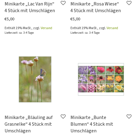
Minikarte „Lac Van Rijn“
Minikarte „Rosa Wiese“
4 Stück mit Umschlägen
4 Stück mit Umschlägen
€
5,00
€
5,00
Enthält 19% MwSt., zzgl.
Versand
Enthält 19% MwSt., zzgl.
Versand
Lieferzeit: ca. 3-4 Tage
Lieferzeit: ca. 3-4 Tage
Minikarte „Bläuling auf
Minikarte „Bunte
Grasnelke“ 4 Stück mit
Blumen“ 4 Stück mit
Umschlägen
Umschlägen