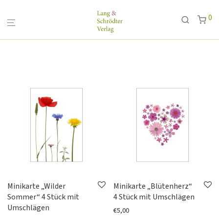
0
Alle
NEU
ANGEBOTE
Karten
Postkarten
Minikarten
Klappkarten
Papeterie
Minikarte „Wilder
Minikarte „Blütenherz“
Sommer“ 4 Stück mit
4 Stück mit Umschlägen
Porzellan
Umschlägen
€
5,00
Fine Bone China