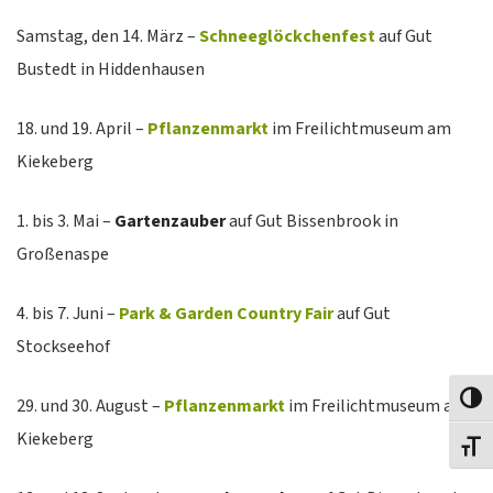
Samstag, den 14. März –
Schneeglöckchenfest
auf Gut
Bustedt in Hiddenhausen
18. und 19. April –
Pflanzenmarkt
im Freilichtmuseum am
Kiekeberg
1. bis 3. Mai –
Gartenzauber
auf Gut Bissenbrook in
Großenaspe
4. bis 7. Juni –
Park & Garden Country Fair
auf Gut
Stockseehof
Toggl
29. und 30. August –
Pflanzenmarkt
im Freilichtmuseum am
Kiekeberg
Toggl