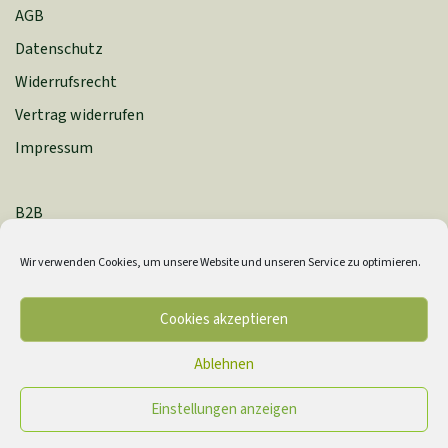
AGB
Datenschutz
Widerrufsrecht
Vertrag widerrufen
Impressum
B2B
Zahlung & Versand
Wir verwenden Cookies, um unsere Website und unseren Service zu optimieren.
Newsletter
Cookie-Richtlinie (EU)
Cookies akzeptieren
Ablehnen
Einstellungen anzeigen
©
2026
Lang & Schrödter Verlag