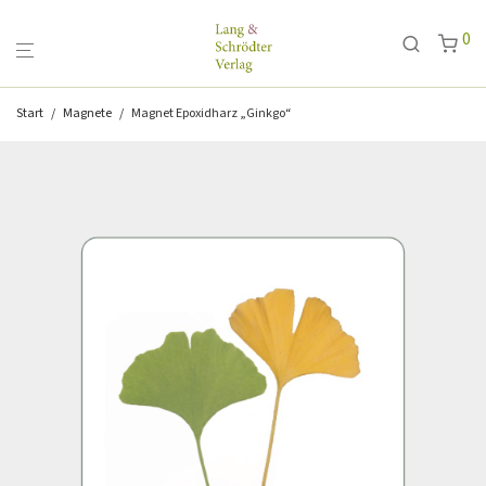
0
Start
/
Magnete
/
Magnet Epoxidharz „Ginkgo“