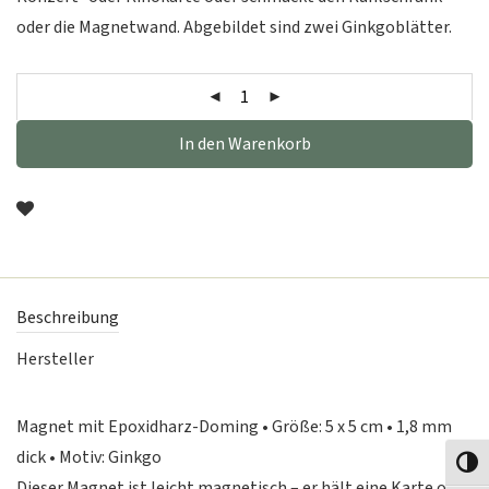
oder die Magnetwand. Abgebildet sind zwei Ginkgoblätter.
In den Warenkorb
Beschreibung
Hersteller
Magnet mit Epoxidharz-Doming • Größe: 5 x 5 cm • 1,8 mm
dick • Motiv: Ginkgo
Toggl
Dieser Magnet ist leicht magnetisch – er hält eine Karte oder