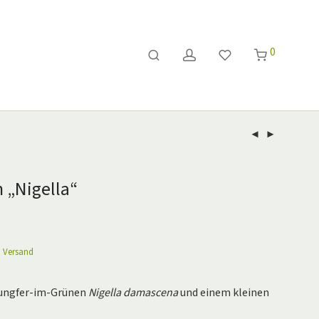
0
 „Nigella“
.
Versand
Jungfer-im-Grünen
Nigella damascena
und einem kleinen