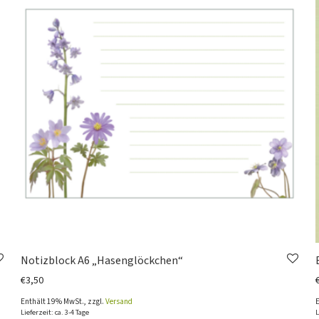
Notizblock A6 „Hasenglöckchen“
€
3,50
Enthält 19% MwSt., zzgl.
Versand
Lieferzeit: ca. 3-4 Tage
L