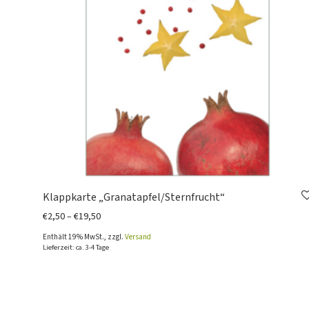
Klappkarte „Granatapfel/Sternfrucht“
Preisspanne: €2,50 bis €19,50
€
2,50
–
€
19,50
Enthält 19% MwSt., zzgl.
Versand
Lieferzeit: ca. 3-4 Tage