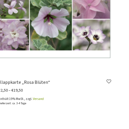
Klappkarte „Rosa Blüten“
Preisspanne: €2,50 bis €19,50
€
2,50
–
€
19,50
Enthält 19% MwSt., zzgl.
Versand
ieferzeit: ca. 3-4 Tage