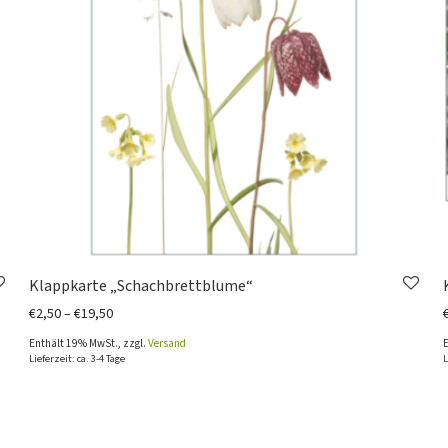
Klappkarte „Schachbrettblume“
Preisspanne: €2,50 bis €19,50
€
2,50
–
€
19,50
Enthält 19% MwSt., zzgl.
Versand
Lieferzeit: ca. 3-4 Tage
L