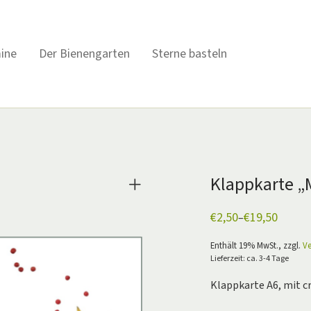
ine
Der Bienengarten
Sterne basteln
Klappkarte „
€
2,50
€
19,50
–
Preisspanne:
€2,50
bis
Enthält 19% MwSt., zzgl.
V
€19,50
Lieferzeit: ca. 3-4 Tage
Klappkarte A6, mit 