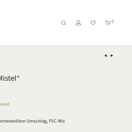
0
Mistel“
ersand
cremeweißem Umschlag, FSC-Mix